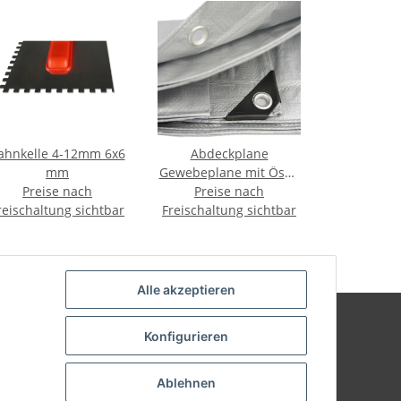
ahnkelle 4-12mm 6x6
Abdeckplane
mm
Gewebeplane mit Ösen
Preise nach
1,5m - 20m Länge 120
Preise nach
reischaltung sichtbar
Freischaltung sichtbar
g/m² - silber 6m x 8m
Alle akzeptieren
Konfigurieren
Kundenbewertungen
Ablehnen