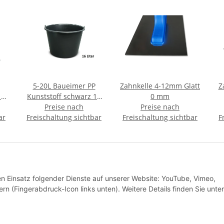
5-20L Baueimer PP
Zahnkelle 4-12mm Glatt
Z
12
Kunststoff schwarz 16
0 mm
Preise nach
Liter
Preise nach
ar
Freischaltung sichtbar
Freischaltung sichtbar
F
den Einsatz folgender Dienste auf unserer Website: YouTube, Vimeo,
rn (Fingerabdruck-Icon links unten). Weitere Details finden Sie unter
e Informationen
Versandpartner
tz