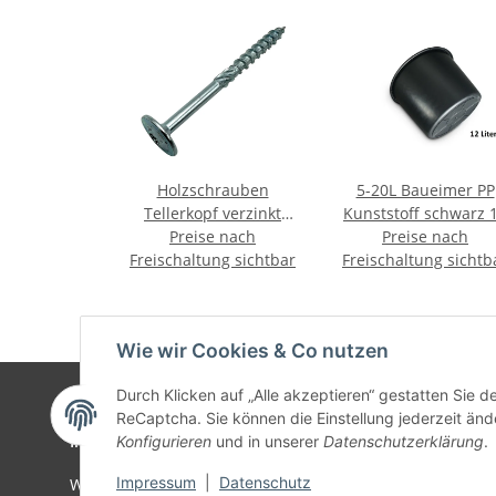
Holzschrauben
5-20L Baueimer PP
Tellerkopf verzinkt
Kunststoff schwarz 
8x180 mm TX40 Box 50
Preise nach
Preise nach
Liter
Freischaltung sichtbar
Stk.
Freischaltung sichtb
Wie wir Cookies & Co nutzen
Durch Klicken auf „Alle akzeptieren“ gestatten Sie 
ReCaptcha. Sie können die Einstellung jederzeit ände
Informationen
Gesetzlich
Konfigurieren
und in unserer
Datenschutzerklärung
.
Impressum
|
Datenschutz
Wir über uns
Datenschu