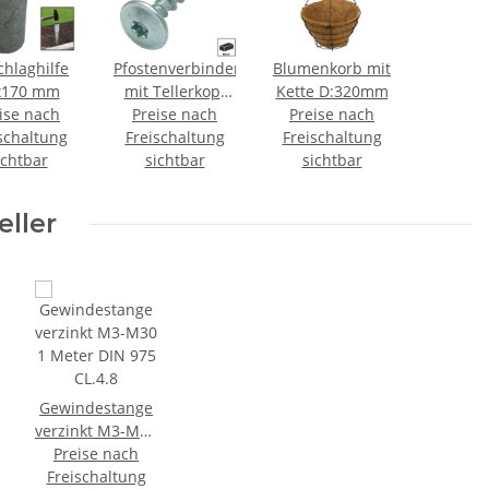
chlaghilfe
Pfostenverbinderschrauben
Blumenkorb mit
x170 mm
mit Tellerkopf
Kette D:320mm
ise nach
T40 verzinkt
Preise nach
Preise nach
schaltung
Freischaltung
Freischaltung
ichtbar
sichtbar
sichtbar
eller
Gewindestange
verzinkt M3-M30
m
1 Meter DIN 975
Preise nach
Freischaltung
CL.4.8