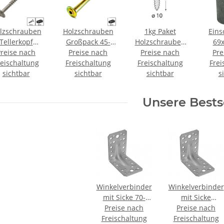
lzschrauben
Holzschrauben
1kg Paket
Eins
Tellerkopf
Großpack 45-
Holzschrauben
69
lstahl A2 30-
Preise nach
Preise nach
400 mm
SW17 verzinkt
Preise nach
Pre
reischaltung
300 mm
Freischaltung
Flachkopf TX
Freischaltung
10x60 mm
Frei
sichtbar
sichtbar
sichtbar
s
Unsere Bests
Winkelverbinder
Winkelverbinder
mit Sicke 70-
mit Sicke
105mm KPS
Preise nach
90x90x65x1,5m
Preise nach
Freischaltung
Freischaltung
KPS1