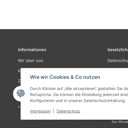
Informationen
Gesetzlich
Wir über uns
Datenschu
Kontakt
AGB
Wie wir Cookies & Co nutzen
Zahlungsmöglichkeiten
Sitemap
Durch Klicken auf „Alle akzeptieren“ gestatten Sie 
Versandinformationen
Impressu
ReCaptcha. Sie können die Einstellung jederzeit ände
Konfigurieren
und in unserer
Datenschutzerklärung
.
* Alle Preise zzgl. gesetzlicher USt., zzgl.
Versand
Impressum
|
Datenschutz
Der Minde