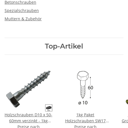
Betonschrauben
Spezialschrauben
Muttern & Zubehör
Top-Artikel
Holzschrauben D10 x 50-
1kg Paket
60mm verzinkt - 1kg
Holzschrauben SW17
Gr
Preise nach
Paket
verzinkt 10x60 mm
Preise nach