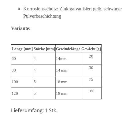
Korrosionsschutz: Zink galvanisiert gelb, schwarze
Pulverbeschichtung
Variante:
Länge [mm]
Stärke [mm]
Gewindelänge
Gewicht [g]
20
60
4
14mm
30
80
4
14 mm
75
100
5
18 mm
160
120
5
18 mm
Lieferumfang:
1 Stk.