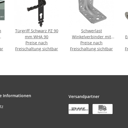
m
Türgriff Schwarz PZ 90
Schwerlast
it
mm WHA 90
Winkelverbinder mit
E
m
Preise nach
Sicke 90x90x65x2,5mm
Preise nach
Gr
ar
Freischaltung sichtbar
Freischaltung sichtbar
KP1
F
e Informationen
Versandpartner
tz