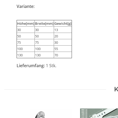
Variante:
Höhe[mm]
Breite[mm]
Gewicht[g]
30
30
13
50
50
20
75
75
30
100
100
55
130
130
70
Lieferumfang:
1 Stk.
K