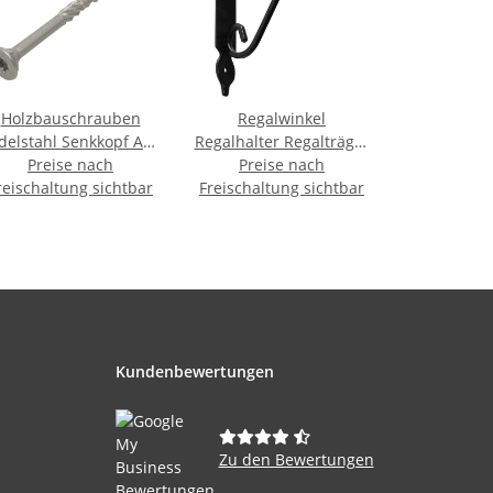
Holzbauschrauben
Regalwinkel
delstahl Senkkopf A2
Regalhalter Regalträger
oßpack 4,0 x 40 mm -
Preise nach
Wandkonsole schwarz
Preise nach
reischaltung sichtbar
500 Stk
Freischaltung sichtbar
Antik Retro 110 x 140
mm
Kundenbewertungen
Zu den Bewertungen