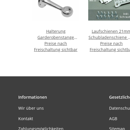
Halterung
Laufschienen 21m
Garderobenstange
Schubladenschiene m
Preise nach
THA-12 für
Rollenführung 45 c
Preise nach
Freischaltung sichtbar
Rohrdurchmesser 25
Freischaltung sichtb
mm, verchromt
Informationen
Gesetzlich
Wir über uns
Datenschu
Kontakt
AGB
Zahlungsmöglichkeiten
Sitemap