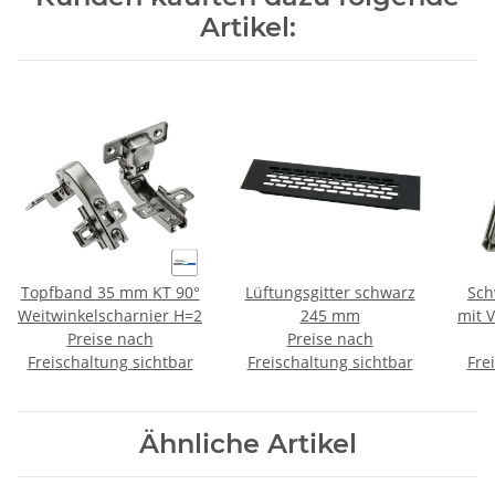
Artikel:
Topfband 35 mm KT 90°
Lüftungsgitter schwarz
Sch
Weitwinkelscharnier H=2
245 mm
mit V
Preise nach
Preise nach
Freischaltung sichtbar
Freischaltung sichtbar
Fre
Ähnliche Artikel