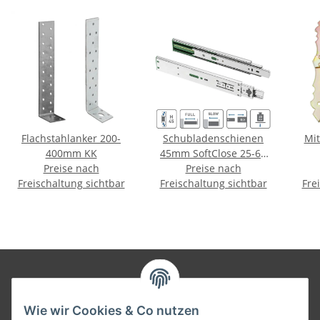
Flachstahlanker 200-
Schubladenschienen
Mit
400mm KK
45mm SoftClose 25-60
Preise nach
Preise nach
cm (1 Paar)
Freischaltung sichtbar
Freischaltung sichtbar
Fre
Informationen
Wie wir Cookies & Co nutzen