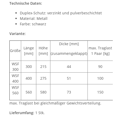
Technische Daten:
Duplex-Schutz: verzinkt und pulverbeschichtet
Material: Metall
Farbe: schwarz
Variante:
Dicke [mm]
Länge
Höhe
max. Traglast
m
Größe
[mm]
[mm]
(zusammengeklappt)
1 Paar [kg]
WSF
300
215
44
90
300
WSF
400
275
51
100
400
WSF
560
580
73
150
560
max. Traglast bei gleichmäßiger Gewichtsverteilung.
Lieferumfang:
1 Stk.