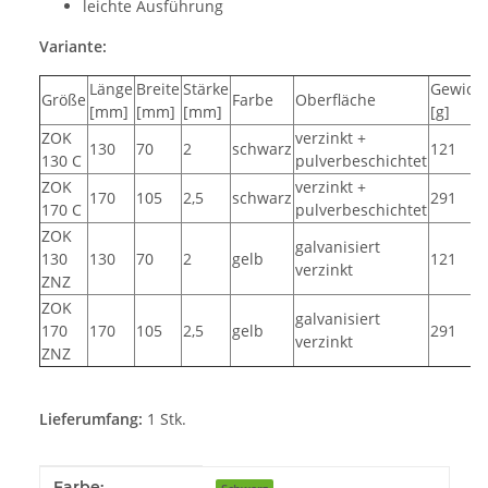
leichte Ausführung
Variante:
Länge
Breite
Stärke
Gewich
Größe
Farbe
Oberfläche
[mm]
[mm]
[mm]
[g]
ZOK
verzinkt +
130
70
2
schwarz
121
130 C
pulverbeschichtet
ZOK
verzinkt +
170
105
2,5
schwarz
291
170 C
pulverbeschichtet
ZOK
galvanisiert
130
130
70
2
gelb
121
verzinkt
ZNZ
ZOK
galvanisiert
170
170
105
2,5
gelb
291
verzinkt
ZNZ
Lieferumfang:
1 Stk.
Produkteigenschaft
Wert
Farbe: