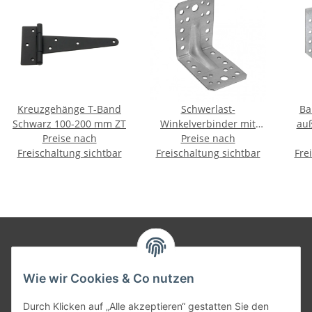
Kreuzgehänge T-Band
Schwerlast-
Ba
Schwarz 100-200 mm ZT
Winkelverbinder mit
au
Preise nach
Sicke 70-172mm KP
Preise nach
Freischaltung sichtbar
Freischaltung sichtbar
Fre
Informationen
Wie wir Cookies & Co nutzen
Gesetzliche Informationen
Durch Klicken auf „Alle akzeptieren“ gestatten Sie den