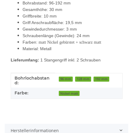
Bohrabstand: 96-192 mm
Gesamthöhe: 30 mm
Griffbreite: 10 mm
Griff Anschraubfläche: 19,5 mm
Gewindedurchmesser: 3 mm
Schraubenlänge (Gewinde): 24 mm
Farben:
matt Nickel gebürstet + schwarz matt
Material: Metall
Lieferumfang:
1 Stangengriff inkl. 2 Schrauben
Bohrlochabstan
Produkteigenschaft
Wert
96 mm
128 mm
192 mm
d:
Farbe:
Nickel matt
Herstellerinformationen