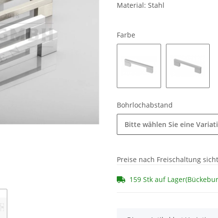
Material: Stahl
Farbe
Chrom glänzend
silber
Bohrlochabstand
Bitte wählen Sie eine Variat
Preise nach Freischaltung sich
159 Stk auf Lager(Bückebu