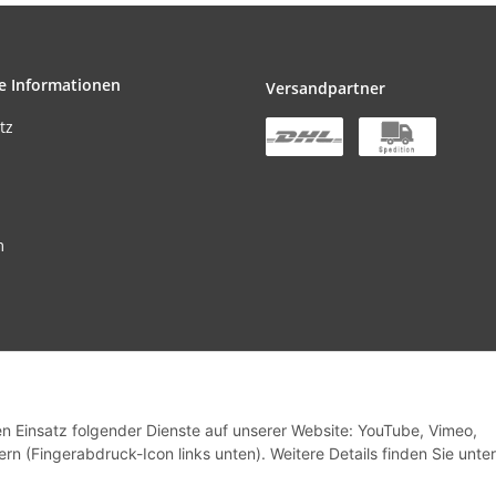
e Informationen
Versandpartner
tz
m
stbestellwert beträgt EUR 300,00 netto pro Bestellung
den Einsatz folgender Dienste auf unserer Website: YouTube, Vimeo,
rn (Fingerabdruck-Icon links unten). Weitere Details finden Sie unter