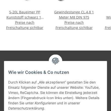
5-20L Baueimer PP
Gewindestange CL.4.8 1
Kunststoff schwarz 12
Meter M8 DIN 975
Wi
Preise nach
Liter
Preise nach
Sic
Freischaltung sichtbar
Freischaltung sichtbar
Fre
Informationen
Wie wir Cookies & Co nutzen
Gesetzliche Informationen
Durch Klicken auf „Alle akzeptieren“ gestatten Sie den
Einsatz folgender Dienste auf unserer Website: YouTube,
Vimeo, ReCaptcha. Sie können die Einstellung jederzeit
Versandpartner
ändern (Fingerabdruck-Icon links unten). Weitere Details
finden Sie unter
Konfigurieren
und in unserer
Datenschutzerklärung
.