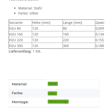
Material: Stahl
Farbe: silber
Variante
Höhe [mm]
Länge [mm]
Gewicht
H2U 80
120
80
0,099
H2U 160
120
160
0,134
H2U 220
120
220
0,155
H2U 300
120
300
0,188
Lieferumfang:
1 Stk.
Produkteigenschaft
Wert
Material:
Metall
Farbe:
silber
Montage:
Wandmontage