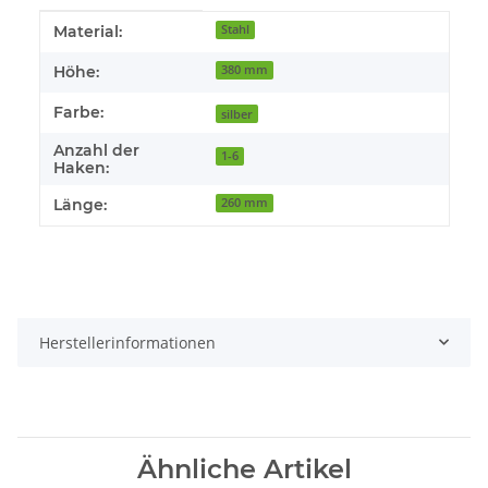
Produkteigenschaft
Wert
Material:
Stahl
Höhe:
380 mm
Farbe:
silber
Anzahl der
1-6
Haken:
Länge:
260 mm
Herstellerinformationen
Ähnliche Artikel