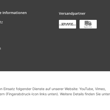
e Informationen
Versandpartner
tz
m
stbestellwert beträgt EUR 300,00 netto pro Bestellung
den Einsatz folgender Dienste auf unserer Website: YouTube, Vimeo,
rn (Fingerabdruck-Icon links unten). Weitere Details finden Sie unter