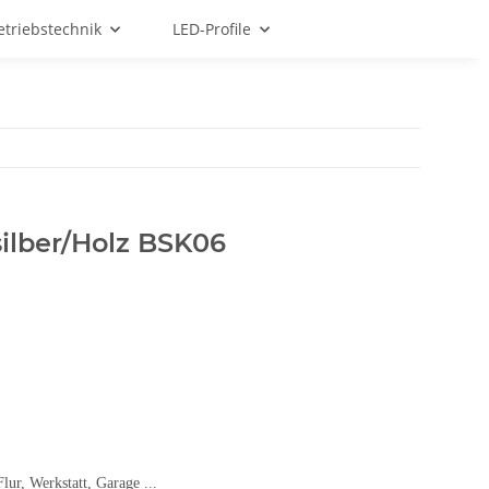
etriebstechnik
LED-Profile
silber/Holz BSK06
ur, Werkstatt, Garage ...