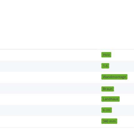
Holz
1-6
Wandmontage
Braun
Landhaus
6 cm
340 mm