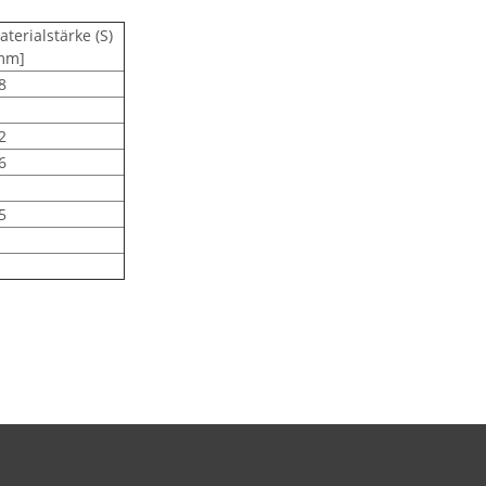
terialstärke (S)
mm]
8
2
6
5