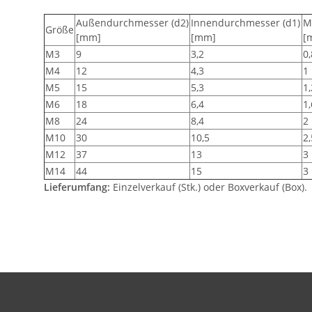
Außendurchmesser (d2)
Innendurchmesser (d1)
Ma
Größe
[mm]
[mm]
[
M3
9
3,2
0,
M4
12
4,3
1
M5
15
5,3
1,
M6
18
6,4
1,
M8
24
8,4
2
M10
30
10,5
2,
M12
37
13
3
M14
44
15
3
Lieferumfang:
Einzelverkauf (Stk.) oder Boxverkauf (Box).