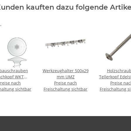
unden kauften dazu folgende Artike
zbauschrauben
Werkzeughalter 500x29
Holzschrau
achkopf WKT
mm UMZ
Tellerkopf Edels
0mm - 50 Stk.
Preise nach
Preise nach
4x50 mm TX20 B
Preise nac
haltung sichtbar
Freischaltung sichtbar
Freischaltung s
Stk.