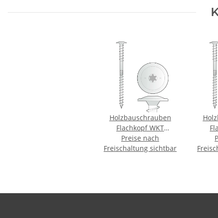
K
Holzbauschrauben
Hol
Flachkopf WKT
Fl
8x200mm - 50 Stk.
Preise nach
8x22
Freischaltung sichtbar
Freisc