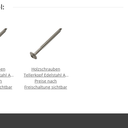
l:
ben
Holzschrauben
tahl A2
Tellerkopf Edelstahl A2
ox 200
h
5x100 mm TX25 Box
Preise nach
ichtbar
Freischaltung sichtbar
100 Stk.