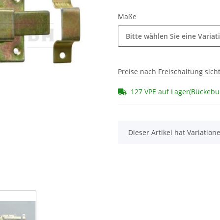
Maße
Bitte wählen Sie eine Variat
Preise nach Freischaltung sich
127 VPE auf Lager(Bückebu
x
Dieser Artikel hat Variatio