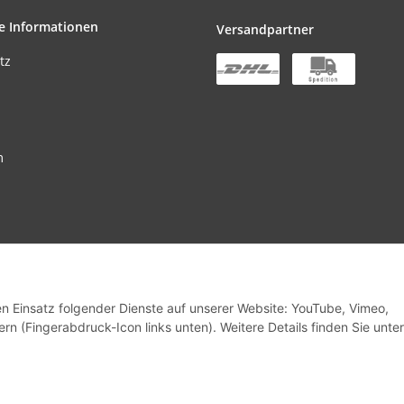
e Informationen
Versandpartner
tz
m
stbestellwert beträgt EUR 300,00 netto pro Bestellung
den Einsatz folgender Dienste auf unserer Website: YouTube, Vimeo,
rn (Fingerabdruck-Icon links unten). Weitere Details finden Sie unter