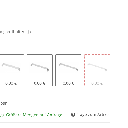
ng enthalten: ja
192 mm
224 mm
256 mm
320 mm
0,00 €
0,00 €
0,00 €
0,00 €
tbar
Frage zum Artikel
rg). Größere Mengen auf Anfrage