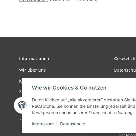
Informationen
Gesetzlich
Wir über uns
Datenschu
Kontakt
AGB
Wie wir Cookies & Co nutzen
Zahlungsmöglichkeiten
Sitemap
Durch Klicken auf „Alle akzeptieren“ gestatten Sie 
Versandinformationen
Impressu
ReCaptcha. Sie können die Einstellung jederzeit ände
Konfigurieren
und in unserer
Datenschutzerklärung
.
* Alle Preise zzgl. gesetzlicher USt., zzgl.
Versand
Impressum
|
Datenschutz
Der Minde