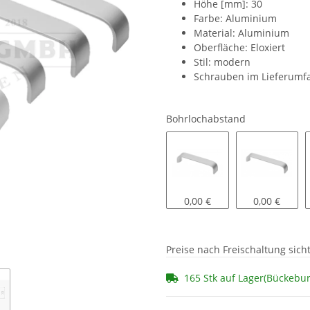
Höhe [mm]: 30
Farbe: Aluminium
Material: Aluminium
Oberfläche: Eloxiert
Stil: modern
Schrauben im Lieferumfa
Bohrlochabstand
128 mm
160 mm
0,00 €
0,00 €
Preise nach Freischaltung sich
165 Stk auf Lager(Bückebu