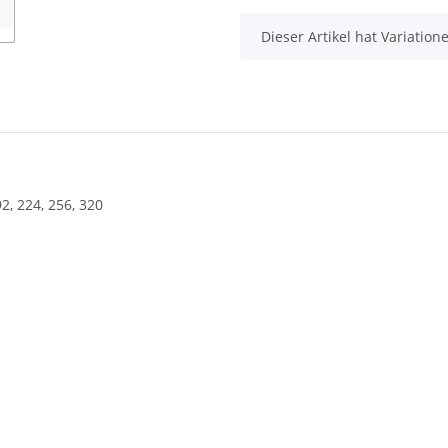
x
Dieser Artikel hat Variatio
, 224, 256, 320