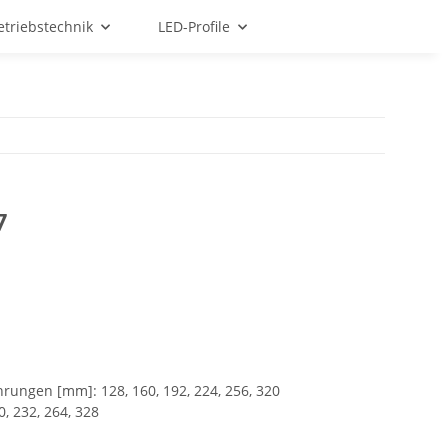
etriebstechnik
LED-Profile
7
ungen [mm]: 128, 160, 192, 224, 256, 320
, 232, 264, 328