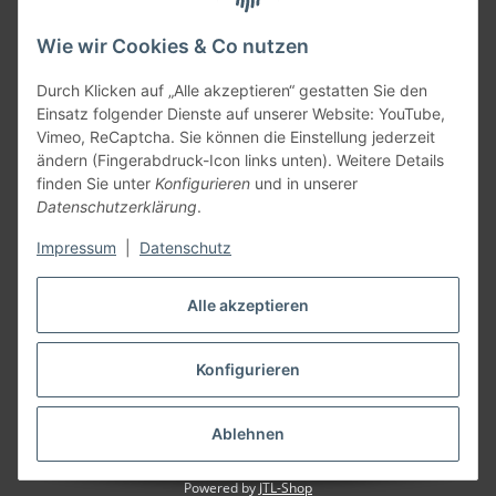
Informationen
Wie wir Cookies & Co nutzen
Gesetzliche Informationen
Durch Klicken auf „Alle akzeptieren“ gestatten Sie den
Einsatz folgender Dienste auf unserer Website: YouTube,
Vimeo, ReCaptcha. Sie können die Einstellung jederzeit
Versandpartner
ändern (Fingerabdruck-Icon links unten). Weitere Details
finden Sie unter
Konfigurieren
und in unserer
Datenschutzerklärung
.
Impressum
|
Datenschutz
Kundenbewertungen
Alle akzeptieren
Zu den Bewertungen
Konfigurieren
* Alle Preise zzgl. gesetzlicher USt., zzgl.
Versand
Ablehnen
Der Mindestbestellwert beträgt EUR 300,00 netto pro Bestellung
Powered by
JTL-Shop