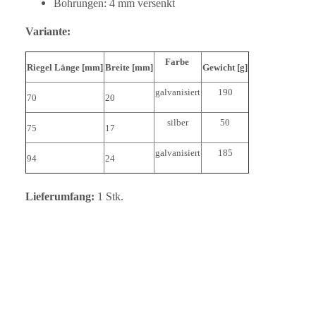
Bohrungen: 4 mm versenkt
Variante:
Farbe
Riegel Länge [mm]
Breite [mm]
Gewicht [g]
galvanisiert
190
70
20
silber
50
75
17
galvanisiert
185
94
24
Lieferumfang:
1 Stk.