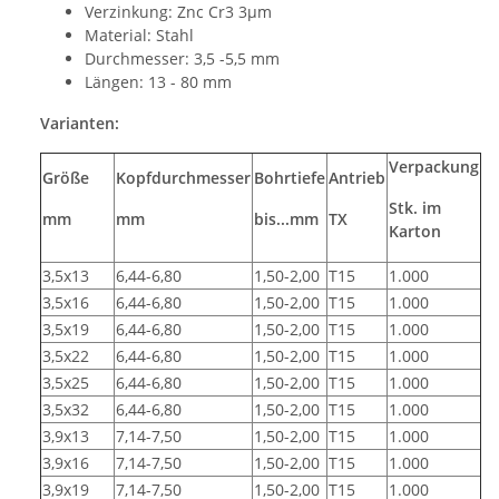
Verzinkung: Znc Cr3 3µm
Material: Stahl
Durchmesser: 3,5 -5,5 mm
Längen: 13 - 80 mm
Varianten:
Verpackung
Größe
Kopfdurchmesser
Bohrtiefe
Antrieb
Stk. im
mm
mm
bis...mm
TX
Karton
3,5x13
6,44-6,80
1,50-2,00
T15
1.000
3,5x16
6,44-6,80
1,50-2,00
T15
1.000
3,5x19
6,44-6,80
1,50-2,00
T15
1.000
3,5x22
6,44-6,80
1,50-2,00
T15
1.000
3,5x25
6,44-6,80
1,50-2,00
T15
1.000
3,5x32
6,44-6,80
1,50-2,00
T15
1.000
3,9x13
7,14-7,50
1,50-2,00
T15
1.000
3,9x16
7,14-7,50
1,50-2,00
T15
1.000
3,9x19
7,14-7,50
1,50-2,00
T15
1.000